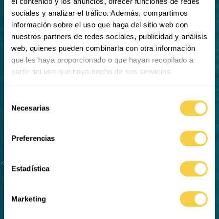
el contenido y los anuncios, ofrecer funciones de redes
sociales y analizar el tráfico. Además, compartimos
información sobre el uso que haga del sitio web con
nuestros partners de redes sociales, publicidad y análisis
web, quienes pueden combinarla con otra información
que les haya proporcionado o que hayan recopilado a
partir del uso que haya hecho de sus servicios.
Selección
Necesarias
de
consentimiento
DÍAS
HOURS
MINUTES
38
11
59
Preferencias
Estadística
Marketing